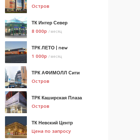
Остров
ТК Интер Север
8 000
p
/ месяц
ТРК ЛЕТО | new
1 000
p
/ месяц
ТРК АФИМОЛЛ Сити
Остров
ТРК Каширская Плаза
Остров
ТК Невский Центр
Цена по запросу