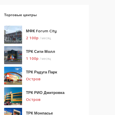
Торговые центры
МФК Forum City
2 100
p
/ месяц
ТРК Сити Молл
1 100
p
/ месяц
ТРК Радуга Парк
Остров
ТРК РИО Дмитровка
Остров
ТРК Монпасье