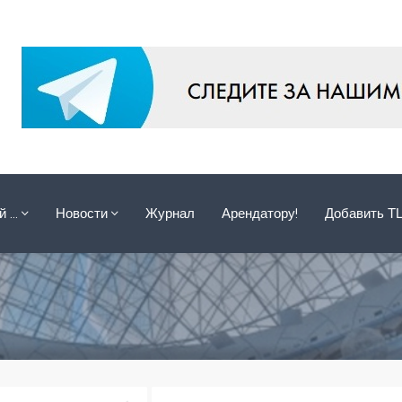
ой …
Новости
Журнал
Арендатору!
Добавить Т