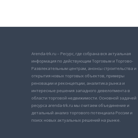
Подписаться на новости
и получать новые объявления на почту
Arenda-trk.ru – Ресурс, где собрана вся актуальная
информация по действующим Торговым и Торгово-
Развлекательным центрам, анонсы строительства и
открытия новых торговых объектов, примеры
реновации и реконцепции, аналитика рынка и
интересные решения западного девелопмента в
области торговой недвижимости. Основной задачей
ресурса arenda-trk.ru мы считаем объединение и
детальный анализ торгового потенциала России и
поиск новых актуальных решений на рынке.