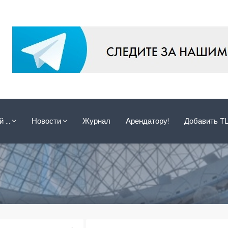
ой …
Новости
Журнал
Арендатору!
Добавить Т