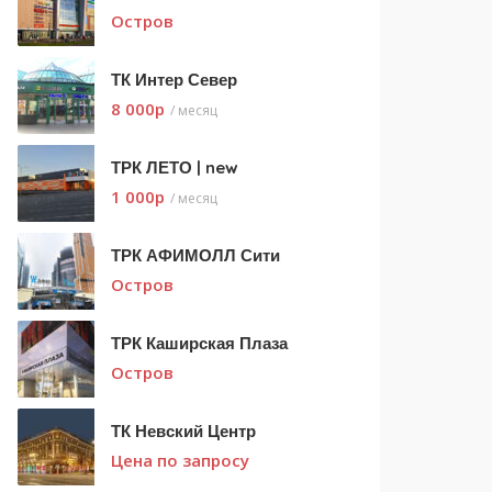
Остров
ТК Интер Север
8 000
p
/ месяц
ТРК ЛЕТО | new
1 000
p
/ месяц
ТРК АФИМОЛЛ Сити
Остров
ТРК Каширская Плаза
Остров
ТК Невский Центр
Цена по запросу