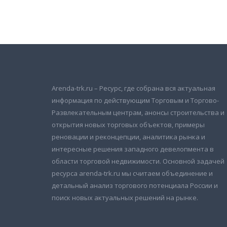
Подписаться на новости
и получать новые объявления на почту
Arenda-trk.ru – Ресурс, где собрана вся актуальная
информация по действующим Торговым и Торгово-
Развлекательным центрам, анонсы строительства и
открытия новых торговых объектов, примеры
реновации и реконцепции, аналитика рынка и
интересные решения западного девелопмента в
области торговой недвижимости. Основной задачей
ресурса arenda-trk.ru мы считаем объединение и
детальный анализ торгового потенциала России и
поиск новых актуальных решений на рынке.