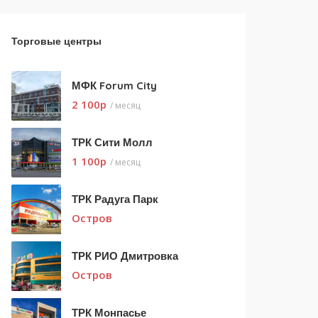
Торговые центры
МФК Forum City
2 100
p
/ месяц
ТРК Сити Молл
1 100
p
/ месяц
ТРК Радуга Парк
Остров
ТРК РИО Дмитровка
Остров
ТРК Монпасье