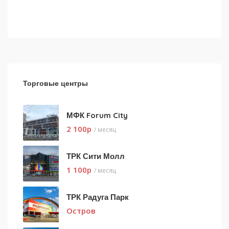
Торговые центры
МФК Forum City
2 100
p
/ месяц
ТРК Сити Молл
1 100
p
/ месяц
ТРК Радуга Парк
Остров