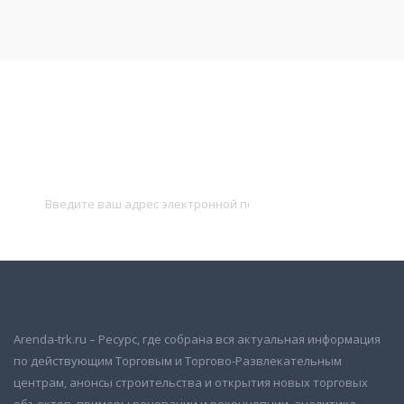
Подписаться на новости
и получать новые объявления на почту
Подписаться
Arenda-trk.ru – Ресурс, где собрана вся актуальная информация
по действующим Торговым и Торгово-Развлекательным
центрам, анонсы строительства и открытия новых торговых
объектов, примеры реновации и реконцепции, аналитика