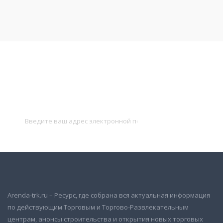
Подписаться на новости
и получать новые объявления на почту
Подписаться
Arenda-trk.ru – Ресурс, где собрана вся актуальная информация
по действующим Торговым и Торгово-Развлекательным
центрам, анонсы строительства и открытия новых торговых