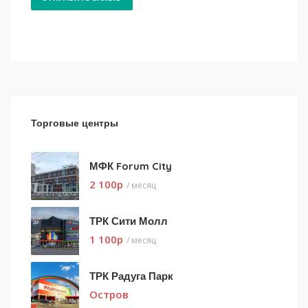
Торговые центры
МФК Forum City
2 100
p
/ месяц
ТРК Сити Молл
1 100
p
/ месяц
ТРК Радуга Парк
Остров