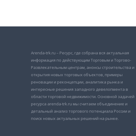
Подписаться на новости
и получать новые объявления на почту
Arenda-trk.ru – Ресурс, где собрана вся актуальная
информация по действующим Торговым и Торгово-
Развлекательным центрам, анонсы строительства и
открытия новых торговых объектов, примеры
реновации и реконцепции, аналитика рынка и
интересные решения западного девелопмента в
области торговой недвижимости. Основной задачей
ресурса arenda-trk.ru мы считаем объединение и
детальный анализ торгового потенциала России и
поиск новых актуальных решений на рынке.