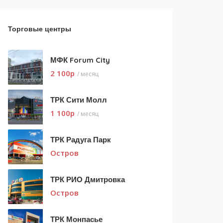
Торговые центры
МФК Forum City
2 100
p
/ месяц
ТРК Сити Молл
1 100
p
/ месяц
ТРК Радуга Парк
Остров
ТРК РИО Дмитровка
Остров
ТРК Монпасье