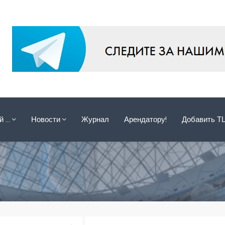
ой …
Новости
Журнал
Арендатору!
Добавить Т