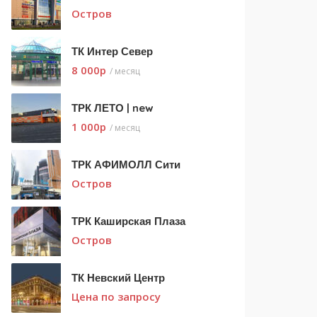
Остров
ТК Интер Север
8 000
p
/ месяц
ТРК ЛЕТО | new
1 000
p
/ месяц
ТРК АФИМОЛЛ Сити
Остров
ТРК Каширская Плаза
Остров
ТК Невский Центр
Цена по запросу