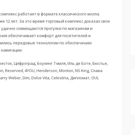
мплекс работает в формате классического молла.
е 12 лет. За это время торговый комплекс доказал свое
е удачно совмещаются прогулки по магазинам и
ния обеспечивает комфорт для посетителей и
инились передовые технологии по обеспечению
 навигации.
ток, Цифроград, Боулинг 7 миля, Иль де Боте‚ Бюстье‚
on‚ Reserved‚ 4YOU, Нenderson, Monton‚ NS King‚ Слава
rry Weber‚ Dim‚ Dolce Vita‚ Celestina‚ Дипломат‚ OUI‚