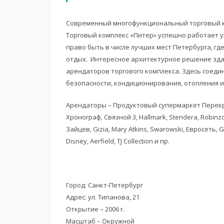
Современный многофункциональный торговый ко
Торговый комплекс «Питер» успешно работает уж
право быть в числе лучших мест Петербурга, гд
отдых. Интересное архитектурное решение зда
арендаторов торгового комплекса. Здесь соед
безопасности, кондиционирования, отопления и
Арендаторы – Продуктовый супермаркет Перекрес
Хронограф‚ Связной 3‚ Hallmark‚ Stendera‚ Robinz
Зайцев‚ Gizia‚ Mary Atkins‚ Swarоwski‚ Евросеть‚ Ga
Disney‚ Aerfield‚ TJ Collection и пр.
Город: Санкт-Петербург
Адрес: ул. Типанова, 21
Открытие – 2006 г.
Масштаб – Окружной