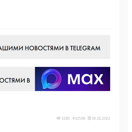
3285 #32508
05.02.2022