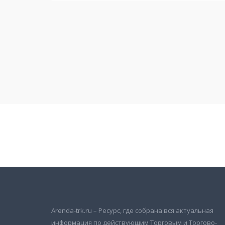
Подписаться на новости
и получать новые объявления на почту
Arenda-trk.ru – Ресурс, где собрана вся актуальная
информация по действующим Торговым и Торгово-