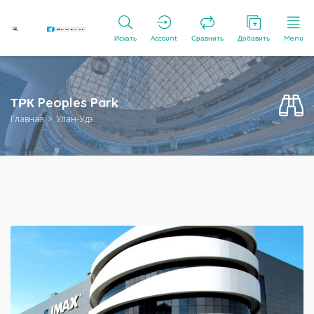
Искать
Account
Сравнить
Добавить
Menu
ТРК Peoples Park
Главная
Улан-Удэ