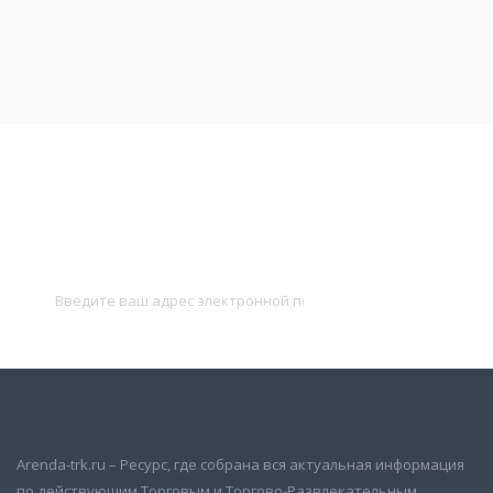
Подписаться на новости
и получать новые объявления на почту
Подписаться
Arenda-trk.ru – Ресурс, где собрана вся актуальная информация
по действующим Торговым и Торгово-Развлекательным