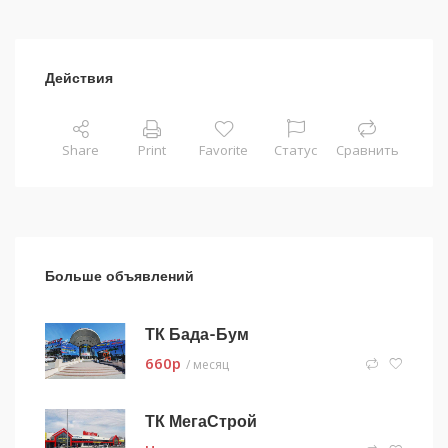
Действия
Share
Print
Favorite
Статус
Сравнить
Больше объявлений
ТК Бада-Бум
660
p
/ месяц
ТК МегаСтрой