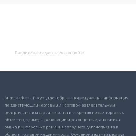
Подписаться на новости
и получать новые объявления на почту
Подписаться
Arenda-trk.ru – Ресурс, где собрана вся актуальная информация
по действующим Торговым и Торгово-Развлекательным
центрам, анонсы строительства и открытия новых торговых
объектов, примеры реновации и реконцепции, аналитика
рынка и интересные решения западного девелопмента в
области торговой недвижимости. Основной задачей ресурса