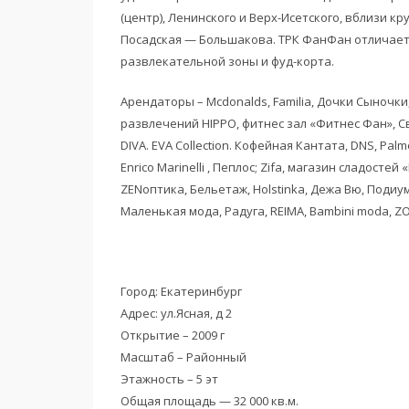
(центр), Ленинского и Верх-Исетского, вблизи 
Посадская — Большакова. ТРК ФанФан отличае
развлекательной зоны и фуд-корта.
Арендаторы – Mcdonalds, Familia, Дочки Сыночки
развлечений HIPPO, фитнес зал «Фитнес Фан», Свя
DIVA. EVA Collection. Кофейная Кантата, DNS, Palme
Enrico Marinelli , Пеплос; Zifa, магазин сладосте
ZENоптика, Бельетаж, Holstinka, Дежа Вю, Подиум
Маленькая мода, Радуга, REIMA, Bambini moda, Z
Город: Екатеринбург
Адрес: ул.Ясная, д 2
Открытие – 2009 г
Масштаб – Районный
Этажность – 5 эт
Общая площадь — 32 000 кв.м.