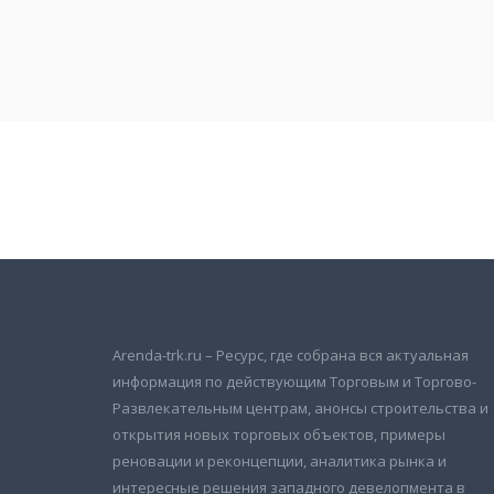
Подписаться на новости
и получать новые объявления на почту
Arenda-trk.ru – Ресурс, где собрана вся актуальная
информация по действующим Торговым и Торгово-
Развлекательным центрам, анонсы строительства и
открытия новых торговых объектов, примеры
реновации и реконцепции, аналитика рынка и
интересные решения западного девелопмента в