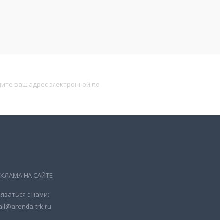
Подписаться
ЕКЛАМА НА САЙТЕ
язаться с нами:
il@arenda-trk.ru