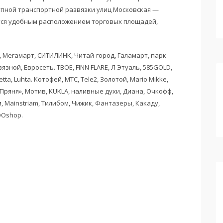
крупной транспортной развязки улиц Московская —
тся удобным расположением торговых площадей,
, Мегамарт, СИТИЛИНК, Читай-город, Галамарт, парк
зной, Евросеть. ТВОЕ, FINN FLARE, Л Этуаль, 585GOLD,
tta, Luhta. Котофей, МТС, Tele2, Золотой, Mario Mikke,
й «Пряня», Мотив, KUKLA, наливные духи, Диана, Очкофф,
, Mainstriam, Тилибом, Чижик, Фантазеры, Какаду,
OOshop.