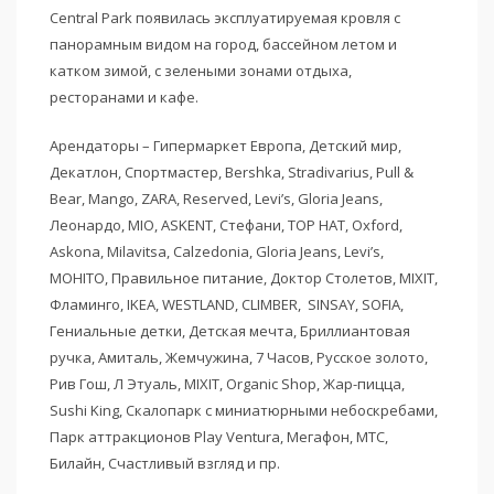
Central Park появилась эксплуатируемая кровля с
панорамным видом на город, бассейном летом и
катком зимой, с зелеными зонами отдыха,
ресторанами и кафе.
Арендаторы – Гипермаркет Европа, Детский мир,
Декатлон, Спортмастер, Bershka, Stradivarius, Pull &
Bear, Mango, ZARA, Reserved, Levi’s, Gloria Jeans,
Леонардо, MIO, ASKENT, Стефани, TOP HAT, Oxford,
Askona, Milavitsa, Calzedonia, Gloria Jeans, Levi’s,
MOHITO, Правильное питание, Доктор Столетов, MIXIT,
Фламинго, IKEA, WESTLAND, CLIMBER, SINSAY, SOFIA,
Гениальные детки, Детская мечта, Бриллиантовая
ручка, Амиталь, Жемчужина, 7 Часов, Русское золото,
Рив Гош, Л Этуаль, MIXIT, Organic Shop, Жар-пицца,
Sushi King, Скалопарк с миниатюрными небоскребами,
Парк аттракционов Play Ventura, Мегафон, МТС,
Билайн, Счастливый взгляд и пр.