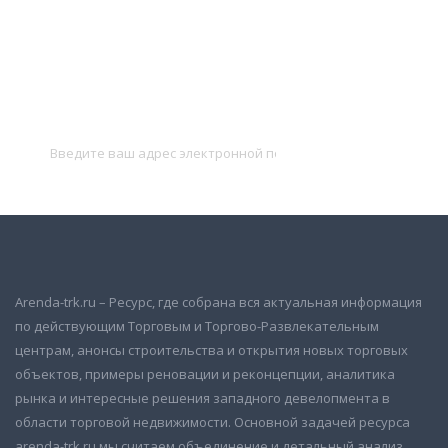
Подписаться на новости
и получать новые объявления на почту
Подписаться
Arenda-trk.ru – Ресурс, где собрана вся актуальная информация
по действующим Торговым и Торгово-Развлекательным
центрам, анонсы строительства и открытия новых торговых
объектов, примеры реновации и реконцепции, аналитика
рынка и интересные решения западного девелопмента в
области торговой недвижимости. Основной задачей ресурса
arenda-trk.ru мы считаем объединение и детальный анализ