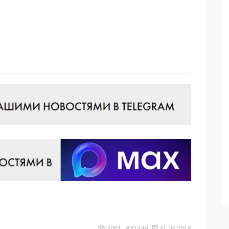
2061 #31449
31.03.2019