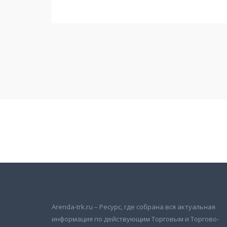
Подписаться на новости
и получать новые объявления на почту
Arenda-trk.ru – Ресурс, где собрана вся актуальная
информация по действующим Торговым и Торгово-