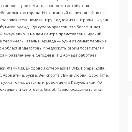
активное строительство, напротив автобусная
нейших рынков города. Интенсивный пешеходный поток,
о-развлекательному центру с одной из центральных улиц
 бутиков одежды до супермаркетов, это более 10 лет
ей ежедневно. В нашем центре представлен широкий
ые терминалы, ателье. Армада — один из самых первых и
ой области! Мы готовы предложить своим посетителям
а и развлечений. Сегодня в ТРЦ Армада работает
и, Фамилия, цифровой супермаркет DNS, Pompa, Zolla,
к, Ароматика, Буква, Век спорта, Линии любви, Good Time,
й кухни Токио, детский игровой центр Каруселькин, 4D
ехзальный кинотеатр, Gipfel, Павлопосадские платки,