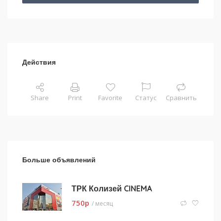
Действия
Share
Print
Favorite
Статус
Сравнить
Больше объявлений
ТРК Колизей CINEMA
750
p
/ месяц