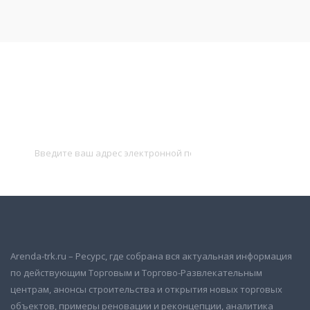
Подписаться на новости
и получать новые объявления на почту
Подписаться
Arenda-trk.ru – Ресурс, где собрана вся актуальная информация
по действующим Торговым и Торгово-Развлекательным
центрам, анонсы строительства и открытия новых торговых
объектов, примеры реновации и реконцепции, аналитика