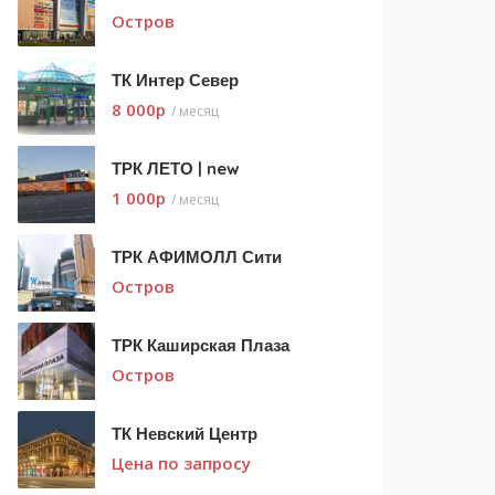
Остров
ТК Интер Север
8 000
p
/ месяц
ТРК ЛЕТО | new
1 000
p
/ месяц
ТРК АФИМОЛЛ Сити
Остров
ТРК Каширская Плаза
Остров
ТК Невский Центр
Цена по запросу