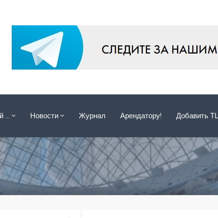
ой …
Новости
Журнал
Арендатору!
Добавить Т