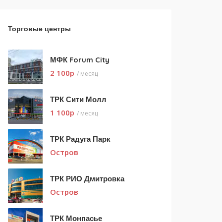
Торговые центры
МФК Forum City
2 100
p
/ месяц
ТРК Сити Молл
1 100
p
/ месяц
ТРК Радуга Парк
Остров
ТРК РИО Дмитровка
Остров
ТРК Монпасье