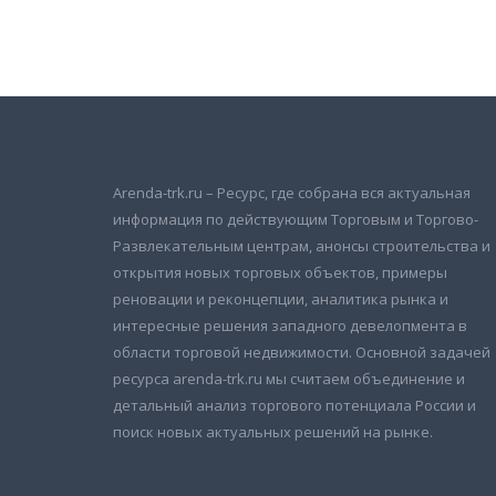
Подписаться на новости
и получать новые объявления на почту
Arenda-trk.ru – Ресурс, где собрана вся актуальная
информация по действующим Торговым и Торгово-
Развлекательным центрам, анонсы строительства и
открытия новых торговых объектов, примеры
реновации и реконцепции, аналитика рынка и
интересные решения западного девелопмента в
области торговой недвижимости. Основной задачей
ресурса arenda-trk.ru мы считаем объединение и
детальный анализ торгового потенциала России и
поиск новых актуальных решений на рынке.