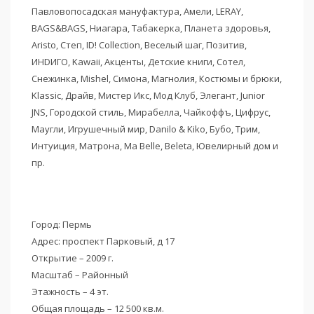
Павловопосадская мануфактура, Амели, LERAY,
BAGS&BAGS, Ниагара, Табакерка, Планета здоровья,
Aristo, Степ, ID! Collection, Веселый шаг, Позитив,
ИНDИГО, Kawaii, Акценты, Детские книги, Сотел,
Снежинка, Mishel, Симона, Магнолия, Костюмы и брюки,
Klassic, Драйв, Мистер Икс, Мод Клуб, Элегант, Junior
JNS, Городской стиль, Мирабелла, Чайкоффъ, Цифрус,
Маугли, Игрушечный мир, Danilo & Kiko, Бубо, Трим,
Интуиция, Матрона, Ma Belle, Beleta, Ювелирный дом и
пр.
Город: Пермь
Адрес: проспект Парковый, д 17
Открытие – 2009 г.
Масштаб – Районный
Этажность – 4 эт.
Общая площадь – 12 500 кв.м.