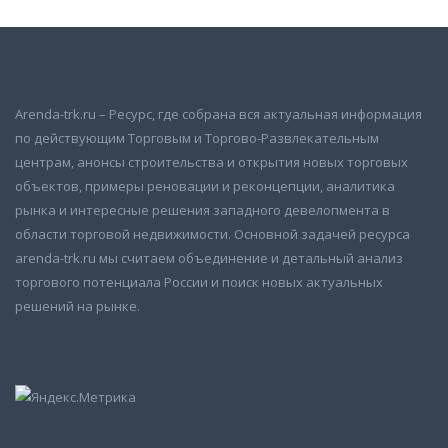
Arenda-trk.ru – Ресурс, где собрана вся актуальная информация
по действующим Торговым и Торгово-Развлекательным
центрам, анонсы строительства и открытия новых торговых
объектов, примеры реновации и реконцепции, аналитика
рынка и интересные решения западного девелопмента в
области торговой недвижимости. Основной задачей ресурса
arenda-trk.ru мы считаем объединение и детальный анализ
торгового потенциала России и поиск новых актуальных
решений на рынке.