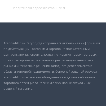
Подписаться
Arenda-trk.ru – Ресурс, где собрана вся актуальная информация
по действующим Торговым и Торгово-Развлекательным
центрам, анонсы строительства и открытия новых торговых
объектов, примеры реновации и реконцепции, аналитика
рынка и интересные решения западного девелопмента в
области торговой недвижимости. Основной задачей ресурса
arenda-trk.ru мы считаем объединение и детальный анализ
торгового потенциала России и поиск новых актуальных
решений на рынке.