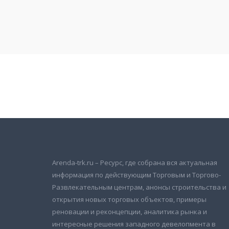
Подписаться на новости
и получать новые объявления на почту
Arenda-trk.ru – Ресурс, где собрана вся актуальная
информация по действующим Торговым и Торгово-
Развлекательным центрам, анонсы строительства и
открытия новых торговых объектов, примеры
реновации и реконцепции, аналитика рынка и
интересные решения западного девелопмента в