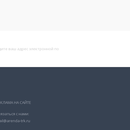
Подписаться
ЕКЛАМА НА САЙТЕ
язаться с нами:
il@arenda-trk.ru