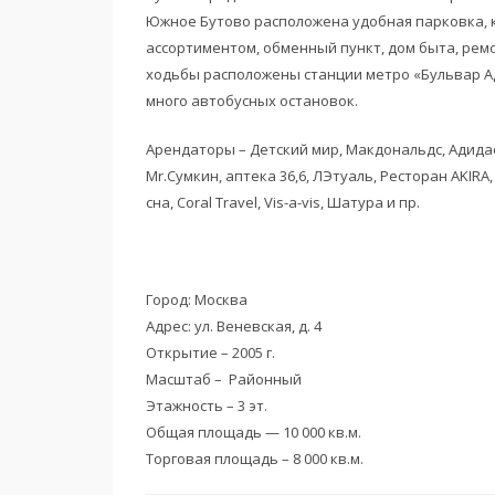
Южное Бутово расположена удобная парковка,
ассортиментом, обменный пункт, дом быта, ремон
ходьбы расположены станции метро «Бульвар Ад
много автобусных остановок.
Арендаторы – Детский мир, Макдональдс, Адидас, 
Mr.Сумкин, аптека 36,6, ЛЭтуаль, Ресторан AKIRA
сна, Coral Travel, Vis-a-vis, Шатура и пр.
Город: Москва
Адрес: ул. Веневская, д. 4
Открытие – 2005 г.
Масштаб – Районный
Этажность – 3 эт.
Общая площадь — 10 000 кв.м.
Торговая площадь – 8 000 кв.м.