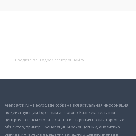
Подписаться на новости
и получать новые объявления на почту
Подписаться
Arenda-trk.ru – Ресурс, где собрана вся актуальная информация
по действующим Торговым и Торгово-Развлекательным
центрам, анонсы строительства и открытия новых торговых
объектов, примеры реновации и реконцепции, аналитика
рынка и интересные решения западного девелопмента в