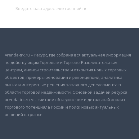
Подписаться
Arenda-trk.ru – Ресурс, где собрана вся актуальная информация
по действующим Торговым и Торгово-Развлекательным
центрам, анонсы строительства и открытия новых торговых
объектов, примеры реновации и реконцепции, аналитика
рынка и интересные решения западного девелопмента в
области торговой недвижимости. Основной задачей ресурса
arenda-trk.ru мы считаем объединение и детальный анализ
торгового потенциала России и поиск новых актуальных
решений на рынке.