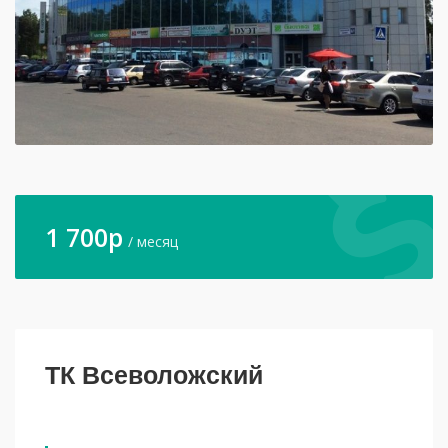
1 700
p
/ месяц
ТК Всеволожский