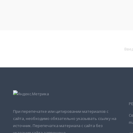
Р
При перепечатке или цитировании материалов с
Св
сайта, необходимо обязательно указывать ссылку на
ma
источник. Перепечатка материала с сайта без
указания сайта запрещена.