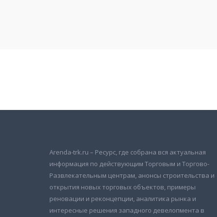
Подписаться на новости
и получать новые объявления на почту
Arenda-trk.ru – Ресурс, где собрана вся актуальная
информация по действующим Торговым и Торгово-
Развлекательным центрам, анонсы строительства и
открытия новых торговых объектов, примеры
реновации и реконцепции, аналитика рынка и
интересные решения западного девелопмента в