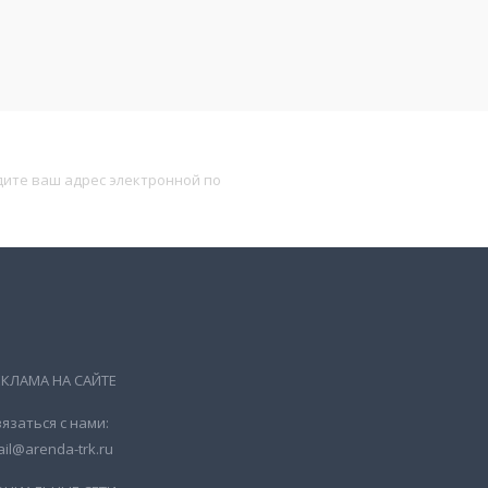
Подписаться
ЕКЛАМА НА САЙТЕ
язаться с нами:
il@arenda-trk.ru