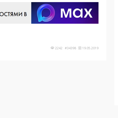
2242 #34398
19.05.2019