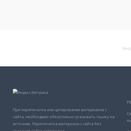
Р
При перепечатке или цитировании материалов с
Св
сайта, необходимо обязательно указывать ссылку на
ma
источник. Перепечатка материала с сайта без
указания сайта запрещена.