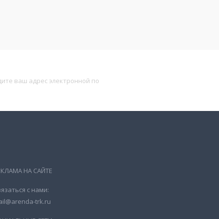
Подписаться
ЕКЛАМА НА САЙТЕ
язаться с нами:
il@arenda-trk.ru