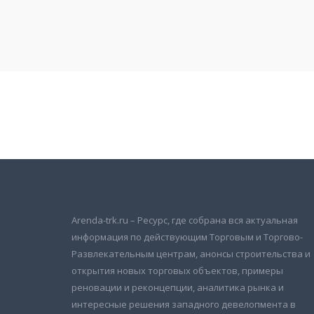
Подписаться на новости
и получать новые объявления на почту
Arenda-trk.ru – Ресурс, где собрана вся актуальная
информация по действующим Торговым и Торгово-
Развлекательным центрам, анонсы строительства и
открытия новых торговых объектов, примеры
реновации и реконцепции, аналитика рынка и
интересные решения западного девелопмента в