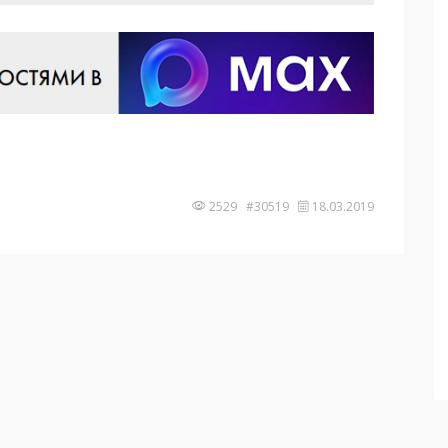
2529 #30519
18.03.2019