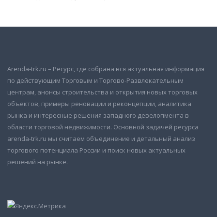
Arenda-trk.ru – Ресурс, где собрана вся актуальная информация
по действующим Торговым и Торгово-Развлекательным
центрам, анонсы строительства и открытия новых торговых
объектов, примеры реновации и реконцепции, аналитика
рынка и интересные решения западного девелопмента в
области торговой недвижимости. Основной задачей ресурса
arenda-trk.ru мы считаем объединение и детальный анализ
торгового потенциала России и поиск новых актуальных
решений на рынке.