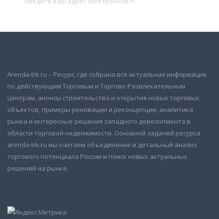
Подписаться
Arenda-trk.ru – Ресурс, где собрана вся актуальная информация
по действующим Торговым и Торгово-Развлекательным
центрам, анонсы строительства и открытия новых торговых
объектов, примеры реновации и реконцепции, аналитика
рынка и интересные решения западного девелопмента в
области торговой недвижимости. Основной задачей ресурса
arenda-trk.ru мы считаем объединение и детальный анализ
торгового потенциала России и поиск новых актуальных
решений на рынке.