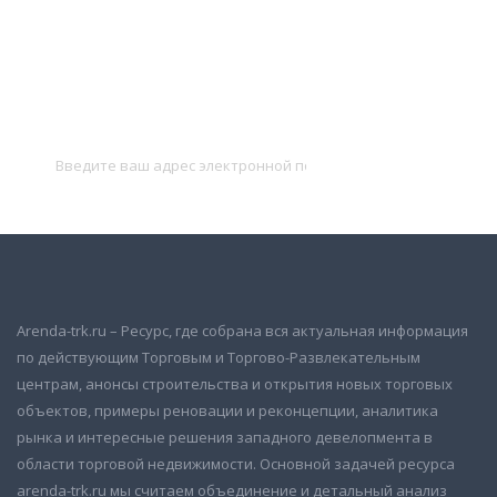
Подписаться на новости
и получать новые объявления на почту
Подписаться
Arenda-trk.ru – Ресурс, где собрана вся актуальная информация
по действующим Торговым и Торгово-Развлекательным
центрам, анонсы строительства и открытия новых торговых
объектов, примеры реновации и реконцепции, аналитика
рынка и интересные решения западного девелопмента в
области торговой недвижимости. Основной задачей ресурса
arenda-trk.ru мы считаем объединение и детальный анализ