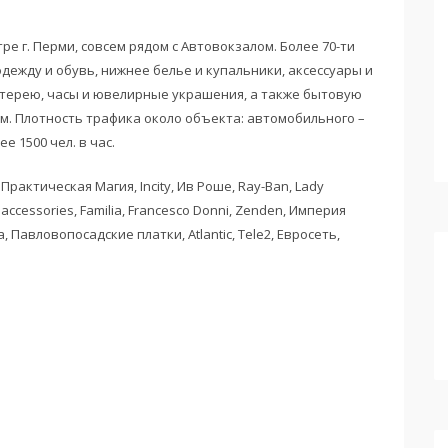
е г. Перми, совсем рядом с Автовокзалом. Более 70-ти
дежду и обувь, нижнее белье и купальники, аксессуары и
терею, часы и ювелирные украшения, а также бытовую
м. Плотность трафика около объекта: автомобильного –
е 1500 чел. в час.
рактическая Магия, Incity, Ив Роше, Ray-Ban, Lady
to accessories, Familia, Francesco Donni, Zenden, Империя
a, Павловопосадские платки, Atlantic, Tele2, Евросеть,