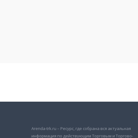
Подписаться на новости
и получать новые объявления на почту
Arenda-trk.ru – Ресурс, где собрана вся актуальная
информация по действующим Торговым и Торгово-