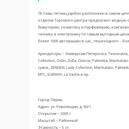
ТК Семь пятниц удобно расположен в самом центр
отделов Торгового центра предлагают модную о
бижутерию, косметику и парфюмерию, кожгалан
технику и электронику по самым выгодным цена
более 1000 автомашин в час., пешеходного – боле
Арендаторы – Универсам Пятерочка, Техносила, П
Collection, Ostin, Zolla, Glance, Palmetta, Marmala
сумок, ZENDEN, Lady Collection, Marmalato, Palmett
МТС, SUBWAY, La Vache и пр.
Город: Пермь
Адрес: ул. Революции, д. 60/1
Открытие – 2005 г.
Масштаб – Районный
Этажность – 5 эт.