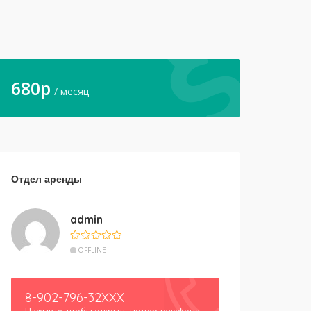
680
p
/ месяц
Отдел аренды
admin
OFFLINE
8-902-796-32XXX