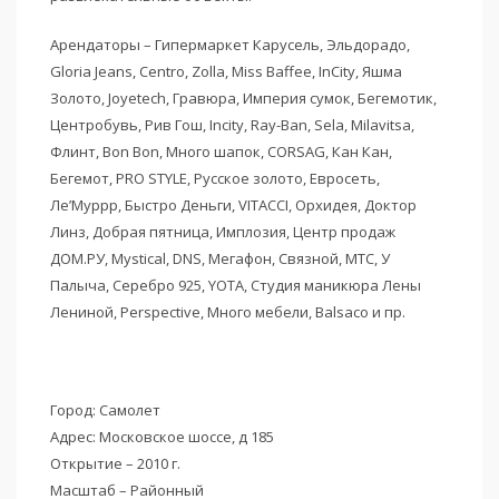
Арендаторы – Гипермаркет Карусель, Эльдорадо,
Gloria Jeans, Centro, Zolla, Miss Baffee, InCity, Яшма
Золото, Joyetech, Гравюра, Империя сумок, Бегемотик,
Центробувь, Рив Гош, Incity, Ray-Ban, Sela, Milavitsa,
Флинт, Bon Bon, Много шапок, CORSAG, Кан Кан,
Бегемот, PRO STYLE, Русское золото, Евросеть,
Ле’Муррр, Быстро Деньги, VITACCI, Орхидея, Доктор
Линз, Добрая пятница, Имплозия, Центр продаж
ДОМ.РУ, Mystical, DNS, Мегафон, Связной, МТС, У
Палыча, Серебро 925, YOTA, Студия маникюра Лены
Лениной, Perspective, Много мебели, Balsaco и пр.
Город: Самолет
Адрес: Московское шоссе, д 185
Открытие – 2010 г.
Масштаб – Районный