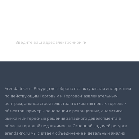
Подписаться на новости
и получать новые объявления на почту
Подписаться
Arenda-trk.ru – Ресурс, где собрана вся актуальная информация
по действующим Торговым и Торгово-Развлекательным
центрам, анонсы строительства и открытия новых торговых
объектов, примеры реновации и реконцепции, аналитика
рынка и интересные решения западного девелопмента в
области торговой недвижимости. Основной задачей ресурса
arenda-trk.ru мы считаем объединение и детальный анализ