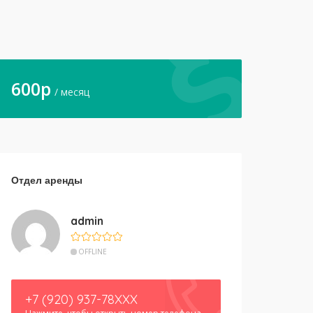
600
p
/ месяц
Отдел аренды
admin
OFFLINE
+7 (920) 937-78XXX