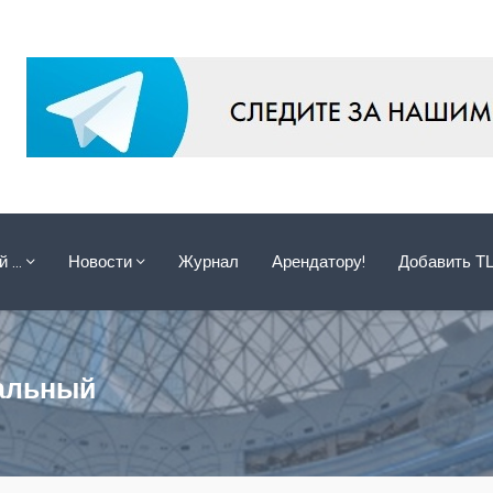
ой …
Новости
Журнал
Арендатору!
Добавить Т
тальный