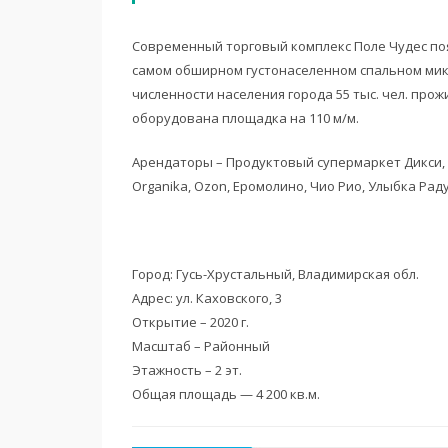
Современный торговый комплекс Поле Чудес поя
самом обширном густонаселенном спальном мик
численности населения города 55 тыс. чел. прож
оборудована площадка на 110 м/м.
Арендаторы – Продуктовый супермаркет Дикси, Г
Organika, Ozon, Еромолино, Чио Рио, Улыбка Раду
Город: Гусь-Хрустальный, Владимирская обл.
Адрес: ул. Каховского, 3
Открытие – 2020 г.
Масштаб – Районный
Этажность – 2 эт.
Общая площадь — 4 200 кв.м.