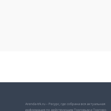
Подписаться на новости
и получать новые объявления на почту
Arenda-trk.ru – Ресурс, где собрана вся актуальная
информация по действующим Торговым и Торгово-