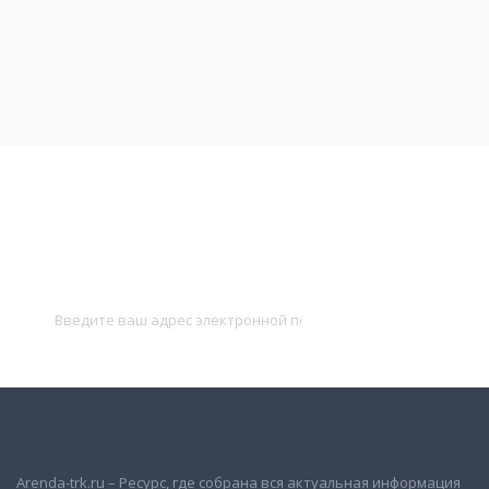
Подписаться на новости
и получать новые объявления на почту
Подписаться
Arenda-trk.ru – Ресурс, где собрана вся актуальная информация