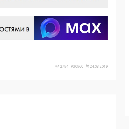
2794 #30960
24.03.2019