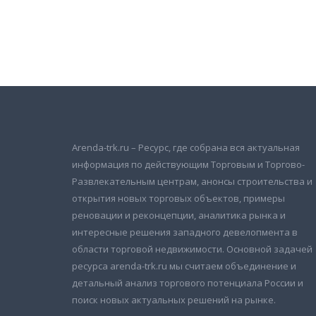
Подписаться на новости
и получать новые объявления на почту
Arenda-trk.ru – Ресурс, где собрана вся актуальная
информация по действующим Торговым и Торгово-
Развлекательным центрам, анонсы строительства и
открытия новых торговых объектов, примеры
реновации и реконцепции, аналитика рынка и
интересные решения западного девелопмента в
области торговой недвижимости. Основной задачей
ресурса arenda-trk.ru мы считаем объединение и
детальный анализ торгового потенциала России и
поиск новых актуальных решений на рынке.