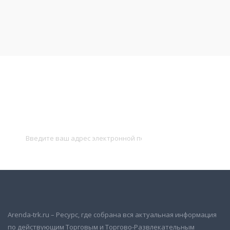
Подписаться на новости
и получать новые объявления на почту
Подписаться
Arenda-trk.ru – Ресурс, где собрана вся актуальная информация
по действующим Торговым и Торгово-Развлекательным