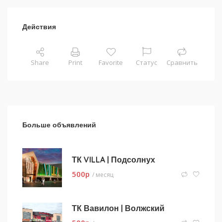
Действия
Share
Print
Favorite
Статус
Сравнить
Больше объявлений
ТК VILLA | Подсолнух
500
p
/ месяц
ТК Вавилон | Волжский