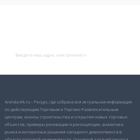
Подписаться на новости
и получать новые объявления на почту
Подписаться
Arenda-trk.ru – Ресурс, где собрана вся актуальная информация
по действующим Торговым и Торгово-Развлекательным
центрам, анонсы строительства и открытия новых торговых
объектов, примеры реновации и реконцепции, аналитика
рынка и интересные решения западного девелопмента в
области торговой недвижимости. Основной задачей ресурса