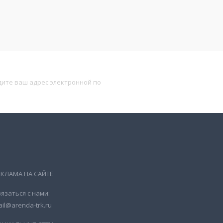
Подписаться
ЕКЛАМА НА САЙТЕ
язаться с нами:
il@arenda-trk.ru