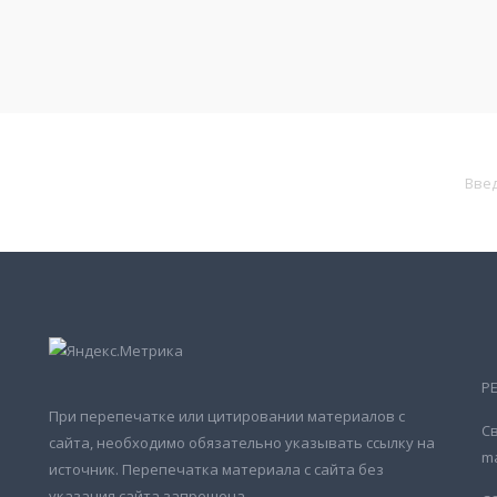
Р
При перепечатке или цитировании материалов с
Св
сайта, необходимо обязательно указывать ссылку на
ma
источник. Перепечатка материала с сайта без
указания сайта запрещена.