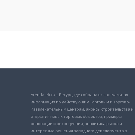
Подписаться на новости
и получать новые объявления на почту
Arenda-trk.ru – Ресурс, где собрана вся актуальная
информация по действующим Торговым и Торгово-
Развлекательным центрам, анонсы строительства и
открытия новых торговых объектов, примеры
реновации и реконцепции, аналитика рынка и
интересные решения западного девелопмента в