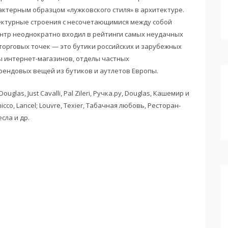
актерным образцом «лужковского стиля» в архитектуре.
ктурные строения с несочетающимися между собой
ентр неоднократно входил в рейтинги самых неудачных
орговых точек — это бутики российских и зарубежных
ы интернет-магазинов, отделы частных
ендовых вещей из бутиков и аутлетов Европы.
ouglas, Just Cavalli, Pal Zileri, Ручка.ру, Douglas, Кашемир и
cco, Lancel; Louvre, Texier, Табачная любовь, Ресторан-
сла и др.