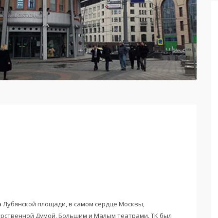
а Лубянской площади, в самом сердце Москвы,
арственной Думой, Большим и Малым театрами. ТК был