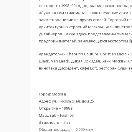
построен в 1998–99 годах, здание называют хар
«Лужковским стилем» называют нелепые архите
заимствованиями из других стилей. Торговый ц
архитектурных строений Москвы. Большинство т
дизайнеров. Также здесь представлены филиал
предпринимателей, занимающихся экспортом бр
Арендаторы – Chapurin Couture, Christian Lacroix, D
Шёлк, Van Laack, Дикая Орхидея, Банк Москвы, Chi
винотека Диссидент, кафе Loft, ресторан Суши ве
Город: Москва
Адрес: ул. Никольская‚ дом 25
Открытие – 1998 г.
Масштаб – Fashion
Этажность – 7 эт.
Общая площадь — 6 900 кв.м.