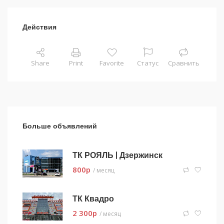
Действия
Share
Print
Favorite
Статус
Сравнить
Больше объявлений
ТК РОЯЛЬ | Дзержинск
800
p
/ месяц
ТК Квадро
2 300
p
/ месяц