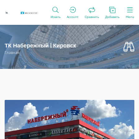
Искать
Account
Сравнить
Добавить
Menu
ТК Набережный | Кировск
Главная