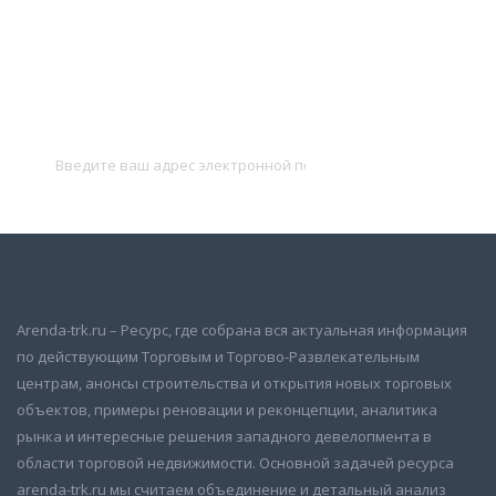
Подписаться на новости
и получать новые объявления на почту
Подписаться
Arenda-trk.ru – Ресурс, где собрана вся актуальная информация
по действующим Торговым и Торгово-Развлекательным
центрам, анонсы строительства и открытия новых торговых
объектов, примеры реновации и реконцепции, аналитика
рынка и интересные решения западного девелопмента в
области торговой недвижимости. Основной задачей ресурса
arenda-trk.ru мы считаем объединение и детальный анализ