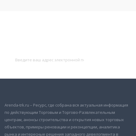
Подписаться на новости
и получать новые объявления на почту
Подписаться
Arenda-trk.ru – Ресурс, где собрана вся актуальная информация
по действующим Торговым и Торгово-Развлекательным
центрам, анонсы строительства и открытия новых торговых
объектов, примеры реновации и реконцепции, аналитика
рынка и интересные решения западного девелопмента в