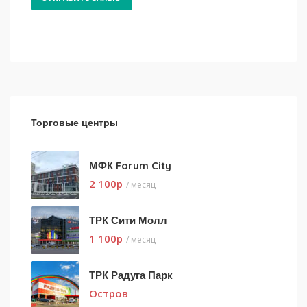
Торговые центры
МФК Forum City
2 100
p
/ месяц
ТРК Сити Молл
1 100
p
/ месяц
ТРК Радуга Парк
Остров