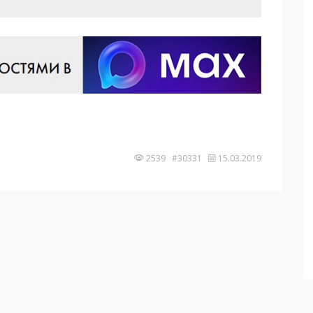
2539 #30331
15.03.2019