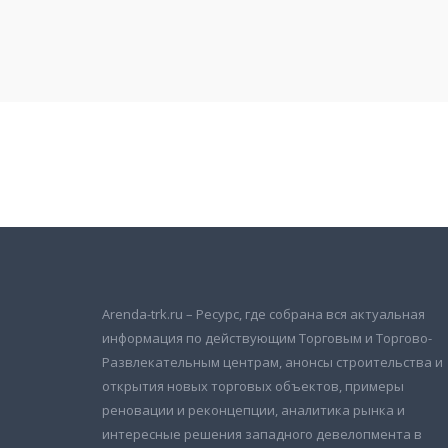
Подписаться на новости
и получать новые объявления на почту
Arenda-trk.ru – Ресурс, где собрана вся актуальная
информация по действующим Торговым и Торгово-
Развлекательным центрам, анонсы строительства и
открытия новых торговых объектов, примеры
реновации и реконцепции, аналитика рынка и
интересные решения западного девелопмента в