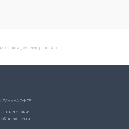
Подписаться
ЕКЛАМА НА САЙТЕ
язаться с нами:
il@arenda-trk.ru