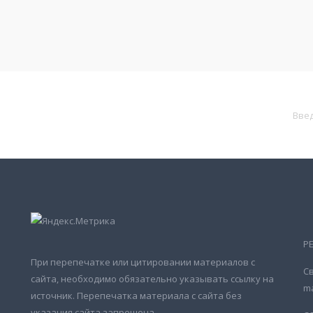
Р
При перепечатке или цитировании материалов с
Св
сайта, необходимо обязательно указывать ссылку на
ma
источник. Перепечатка материала с сайта без
указания сайта запрещена.