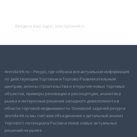
Подписаться на новости
и получать новые объявления на почту
Подписаться
Arenda-trk.ru – Ресурс, где собрана вся актуальная информация
по действующим Торговым и Торгово-Развлекательным
центрам, анонсы строительства и открытия новых торговых
объектов, примеры реновации и реконцепции, аналитика
рынка и интересные решения западного девелопмента в
области торговой недвижимости. Основной задачей ресурса
arenda-trk.ru мы считаем объединение и детальный анализ
торгового потенциала России и поиск новых актуальных
решений на рынке.