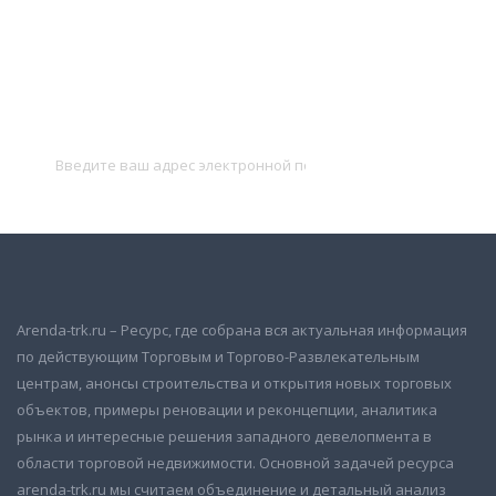
Подписаться на новости
и получать новые объявления на почту
Подписаться
Arenda-trk.ru – Ресурс, где собрана вся актуальная информация
по действующим Торговым и Торгово-Развлекательным
центрам, анонсы строительства и открытия новых торговых
объектов, примеры реновации и реконцепции, аналитика
рынка и интересные решения западного девелопмента в
области торговой недвижимости. Основной задачей ресурса
arenda-trk.ru мы считаем объединение и детальный анализ