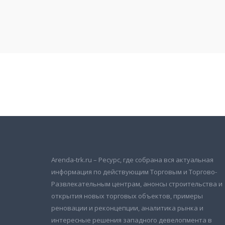
Подписаться на новости
и получать новые объявления на почту
Arenda-trk.ru – Ресурс, где собрана вся актуальная
информация по действующим Торговым и Торгово-
Развлекательным центрам, анонсы строительства и
открытия новых торговых объектов, примеры
реновации и реконцепции, аналитика рынка и
интересные решения западного девелопмента в