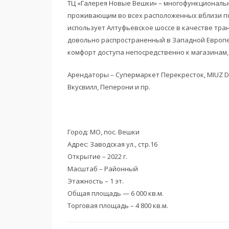
ТЦ «Галерея Новые Вешки» – многофункциональн
проживающим во всех расположенных вблизи по
использует Алтуфьевское шоссе в качестве тран
довольно распространенный в Западной Европе,
комфорт доступа непосредственно к магазинам,
Арендаторы – Супермаркет Перекресток, MIUZ Di
Вкусвилл, Пеперони и пр.
Город: МО, пос. Вешки
Адрес: Заводская ул., стр.16
Открытие – 2022 г.
Масштаб – Районный
Этажность – 1 эт.
Общая площадь — 6 000 кв.м.
Торговая площадь – 4 800 кв.м.