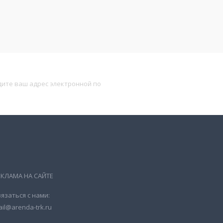
Подписаться
ЕКЛАМА НА САЙТЕ
язаться с нами:
il@arenda-trk.ru