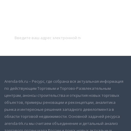
Подписаться на новости
и получать новые объявления на почту
Подписаться
Arenda-trk.ru – Ресурс, где собрана вся актуальная информация
по действующим Торговым и Торгово-Развлекательным
центрам, анонсы строительства и открытия новых торговых
объектов, примеры реновации и реконцепции, аналитика
рынка и интересные решения западного девелопмента в
области торговой недвижимости. Основной задачей ресурса
arenda-trk.ru мы считаем объединение и детальный анализ
торгового потенциала России и поиск новых актуальных