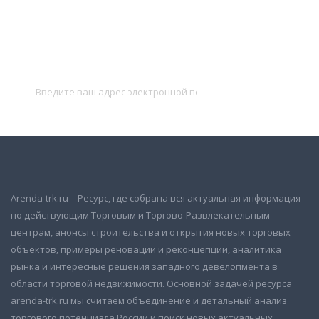
Подписаться на новости
и получать новые объявления на почту
Подписаться
Arenda-trk.ru – Ресурс, где собрана вся актуальная информация
по действующим Торговым и Торгово-Развлекательным
центрам, анонсы строительства и открытия новых торговых
объектов, примеры реновации и реконцепции, аналитика
рынка и интересные решения западного девелопмента в
области торговой недвижимости. Основной задачей ресурса
arenda-trk.ru мы считаем объединение и детальный анализ
торгового потенциала России и поиск новых актуальных