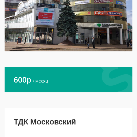
600
p
/ месяц
ТДК Московский