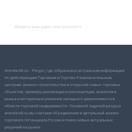
Подписаться на новости
и получать новые объявления на почту
Подписаться
Arenda-trk.ru – Ресурс, где собрана вся актуальная информация
по действующим Торговым и Торгово-Развлекательным
центрам, анонсы строительства и открытия новых торговых
объектов, примеры реновации и реконцепции, аналитика
рынка и интересные решения западного девелопмента в
области торговой недвижимости. Основной задачей ресурса
arenda-trk.ru мы считаем объединение и детальный анализ
торгового потенциала России и поиск новых актуальных
решений на рынке.