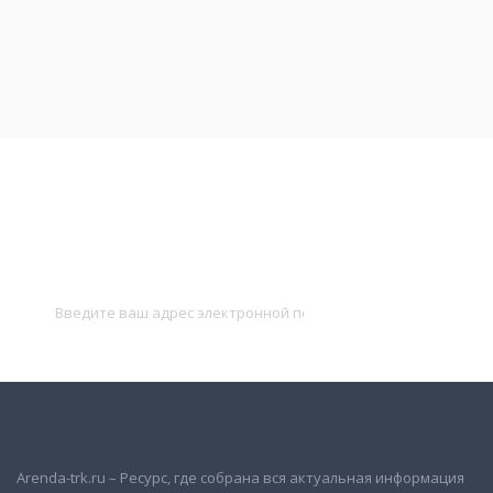
Подписаться на новости
и получать новые объявления на почту
Подписаться
Arenda-trk.ru – Ресурс, где собрана вся актуальная информация