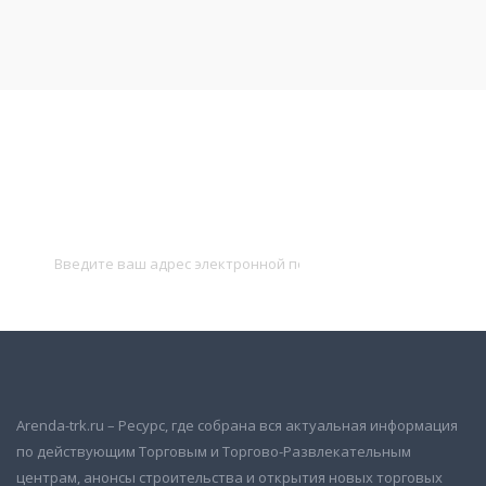
Подписаться на новости
и получать новые объявления на почту
Подписаться
Arenda-trk.ru – Ресурс, где собрана вся актуальная информация
по действующим Торговым и Торгово-Развлекательным
центрам, анонсы строительства и открытия новых торговых