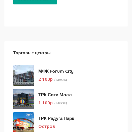
Торговые центры
МФК Forum City
2 100
p
/ месяц
ТРК Сити Молл
1 100
p
/ месяц
ТРК Радуга Парк
Остров