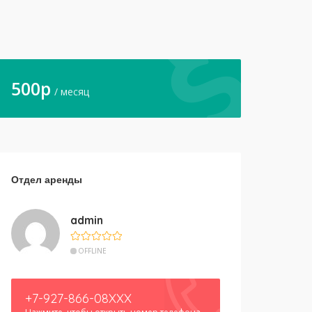
500
p
/ месяц
Отдел аренды
admin
OFFLINE
+7-927-866-08XXX