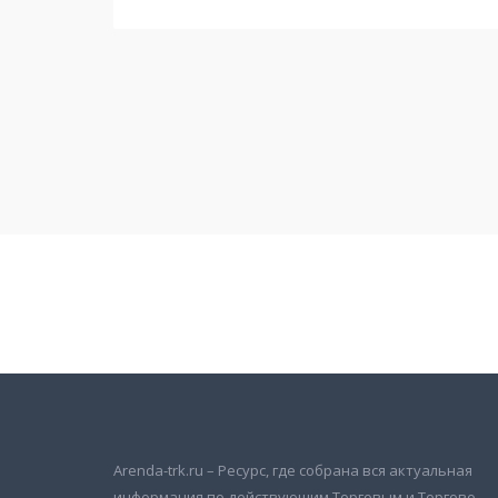
Подписаться на новости
и получать новые объявления на почту
Arenda-trk.ru – Ресурс, где собрана вся актуальная
информация по действующим Торговым и Торгово-