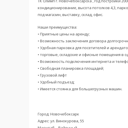
ТК Олимп г. Новочебоксарска , год постройки 200
кондиционирование, высота потолков 4,3, парк
под магазин, выставку, склад, офис.
Наши преимущества:
• Приятные цены на аренду;
• Возможность заключения договора долгосрочн
• Удобная парковка для посетителей и арендато
• торговые, складские и офисные помещения в о
• Возможность подключения интернета и телеф
• Свободная планировка площадей;
• Грузовой лифт
• Удобный подъезд;
• Имеется стоянка для большегрузных машин.
Город: Новочебоксарк
Адрес: ул. Винокурова, 55
Масштаб – Районный