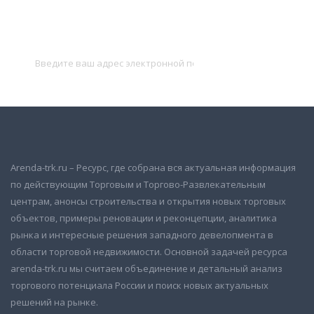
Подписаться на новости
и получать новые объявления на почту
Подписаться
Arenda-trk.ru – Ресурс, где собрана вся актуальная информация
по действующим Торговым и Торгово-Развлекательным
центрам, анонсы строительства и открытия новых торговых
объектов, примеры реновации и реконцепции, аналитика
рынка и интересные решения западного девелопмента в
области торговой недвижимости. Основной задачей ресурса
arenda-trk.ru мы считаем объединение и детальный анализ
торгового потенциала России и поиск новых актуальных
решений на рынке.