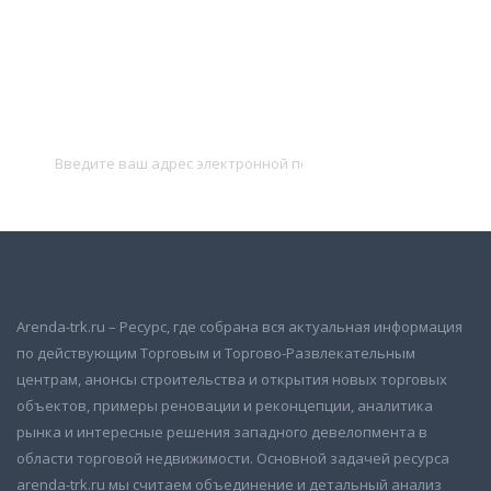
Подписаться на новости
и получать новые объявления на почту
Подписаться
Arenda-trk.ru – Ресурс, где собрана вся актуальная информация
по действующим Торговым и Торгово-Развлекательным
центрам, анонсы строительства и открытия новых торговых
объектов, примеры реновации и реконцепции, аналитика
рынка и интересные решения западного девелопмента в
области торговой недвижимости. Основной задачей ресурса
arenda-trk.ru мы считаем объединение и детальный анализ