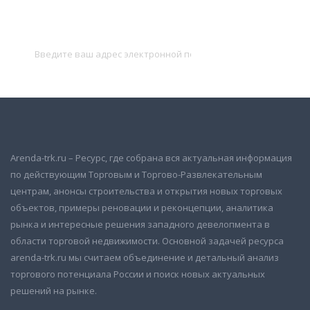
Подписаться на новости
и получать новые объявления на почту
Подписаться
Arenda-trk.ru – Ресурс, где собрана вся актуальная информация
по действующим Торговым и Торгово-Развлекательным
центрам, анонсы строительства и открытия новых торговых
объектов, примеры реновации и реконцепции, аналитика
рынка и интересные решения западного девелопмента в
области торговой недвижимости. Основной задачей ресурса
arenda-trk.ru мы считаем объединение и детальный анализ
торгового потенциала России и поиск новых актуальных
решений на рынке.