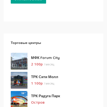
Торговые центры
МФК Forum City
2 100
p
/ месяц
ТРК Сити Молл
1 100
p
/ месяц
ТРК Радуга Парк
Остров