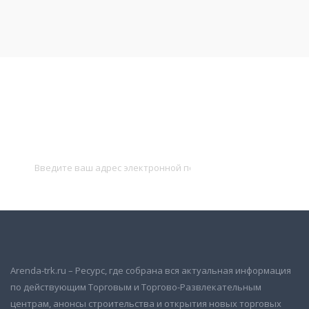
Подписаться на новости
и получать новые объявления на почту
Подписаться
Arenda-trk.ru – Ресурс, где собрана вся актуальная информация
по действующим Торговым и Торгово-Развлекательным
центрам, анонсы строительства и открытия новых торговых